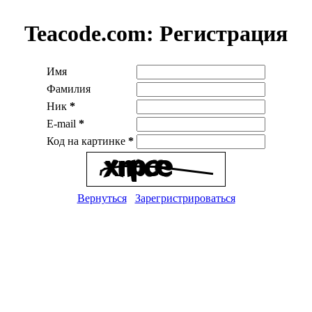
Teacode.com:
Регистрация
Имя
Фамилия
Ник
*
E-mail
*
Код на картинке
*
Вернуться
Зарегристрироваться