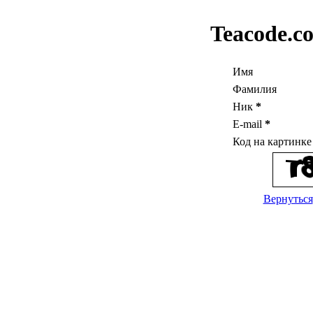
Teacode.c
Имя
Фамилия
Ник
*
E-mail
*
Код на картинк
Вернуться