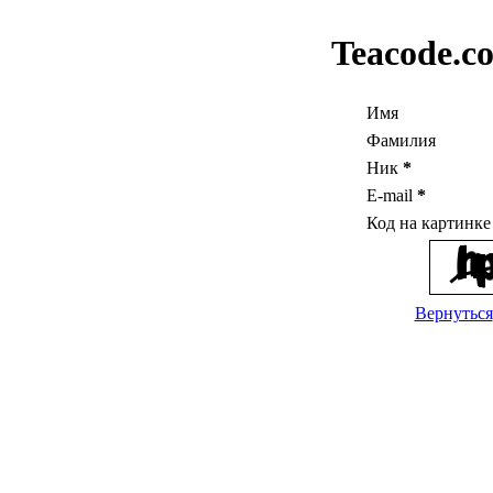
Teacode.c
Имя
Фамилия
Ник
*
E-mail
*
Код на картинк
Вернуться