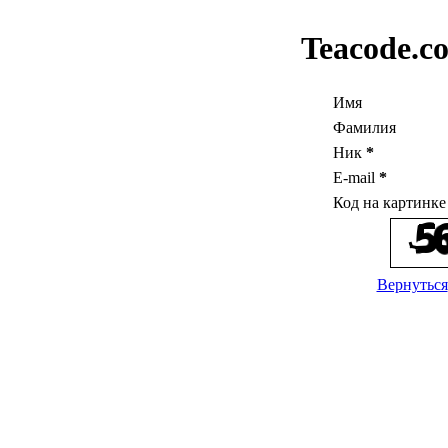
Teacode.c
Имя
Фамилия
Ник
*
E-mail
*
Код на картинк
Вернуться