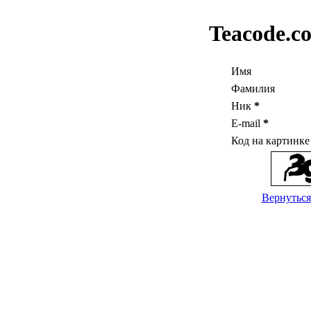
Teacode.c
Имя
Фамилия
Ник
*
E-mail
*
Код на картинк
Вернуться