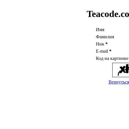
Teacode.c
Имя
Фамилия
Ник
*
E-mail
*
Код на картинк
Вернуться