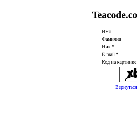
Teacode.c
Имя
Фамилия
Ник
*
E-mail
*
Код на картинк
Вернуться