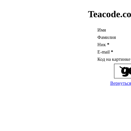
Teacode.c
Имя
Фамилия
Ник
*
E-mail
*
Код на картинк
Вернуться