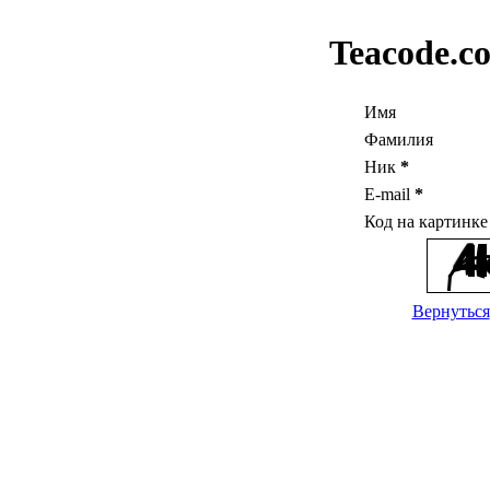
Teacode.c
Имя
Фамилия
Ник
*
E-mail
*
Код на картинк
Вернуться