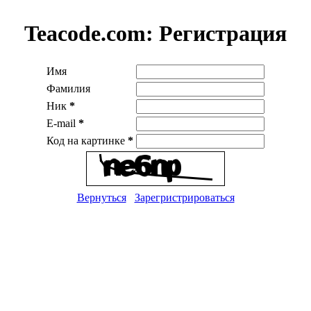
Teacode.com:
Регистрация
Имя
Фамилия
Ник
*
E-mail
*
Код на картинке
*
Вернуться
Зарегристрироваться