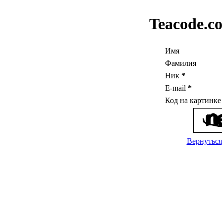
Teacode.c
Имя
Фамилия
Ник
*
E-mail
*
Код на картинк
Вернуться