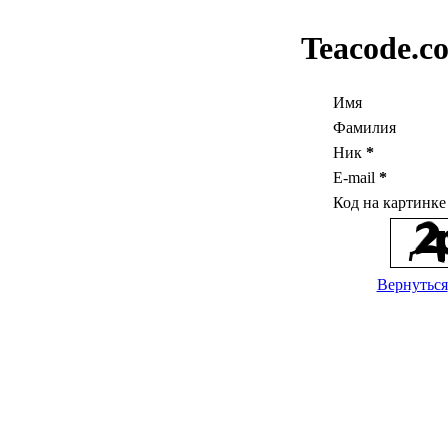
Teacode.c
Имя
Фамилия
Ник
*
E-mail
*
Код на картинк
Вернуться