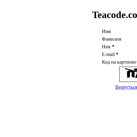
Teacode.c
Имя
Фамилия
Ник
*
E-mail
*
Код на картинк
Вернуться