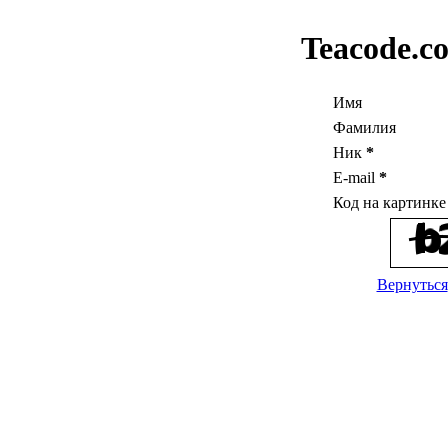
Teacode.c
Имя
Фамилия
Ник
*
E-mail
*
Код на картинк
Вернуться