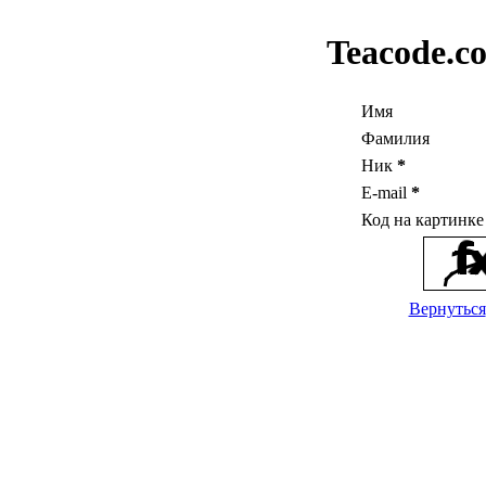
Teacode.c
Имя
Фамилия
Ник
*
E-mail
*
Код на картинк
Вернуться