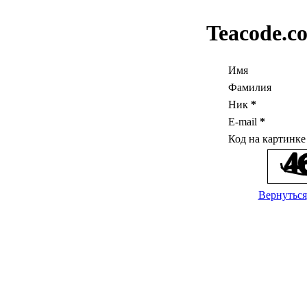
Teacode.c
Имя
Фамилия
Ник
*
E-mail
*
Код на картинк
Вернуться