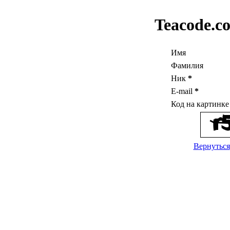
Teacode.c
Имя
Фамилия
Ник
*
E-mail
*
Код на картинк
Вернуться