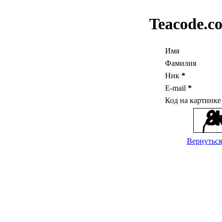
Teacode.c
Имя
Фамилия
Ник
*
E-mail
*
Код на картинк
Вернуться