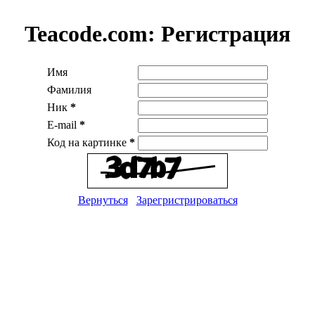
Teacode.com:
Регистрация
Имя
Фамилия
Ник
*
E-mail
*
Код на картинке
*
Вернуться
Зарегристрироваться