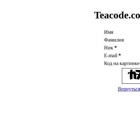
Teacode.c
Имя
Фамилия
Ник
*
E-mail
*
Код на картинк
Вернуться