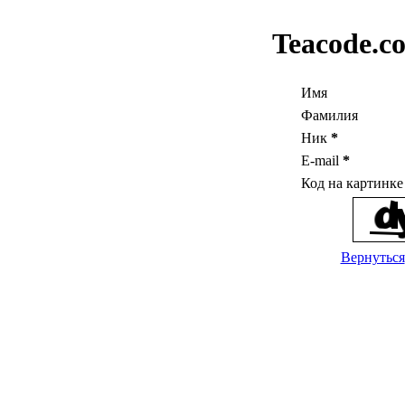
Teacode.c
Имя
Фамилия
Ник
*
E-mail
*
Код на картинк
Вернуться