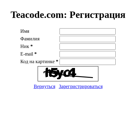
Teacode.com:
Регистрация
Имя
Фамилия
Ник
*
E-mail
*
Код на картинке
*
Вернуться
Зарегристрироваться