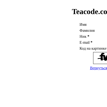
Teacode.c
Имя
Фамилия
Ник
*
E-mail
*
Код на картинк
Вернуться