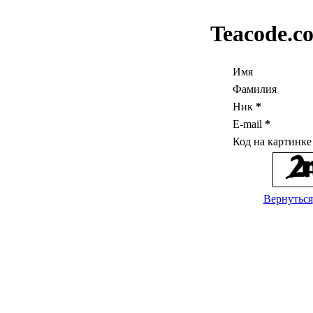
Teacode.c
Имя
Фамилия
Ник
*
E-mail
*
Код на картинк
Вернуться