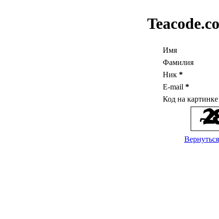
Teacode.c
Имя
Фамилия
Ник
*
E-mail
*
Код на картинк
Вернуться