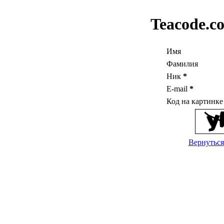
Teacode.c
Имя
Фамилия
Ник
*
E-mail
*
Код на картинк
Вернуться