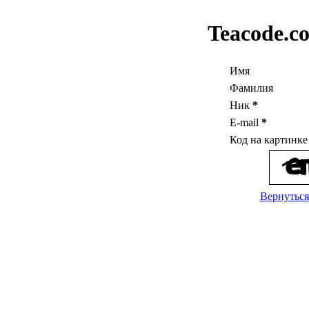
Teacode.c
Имя
Фамилия
Ник
*
E-mail
*
Код на картинк
Вернуться