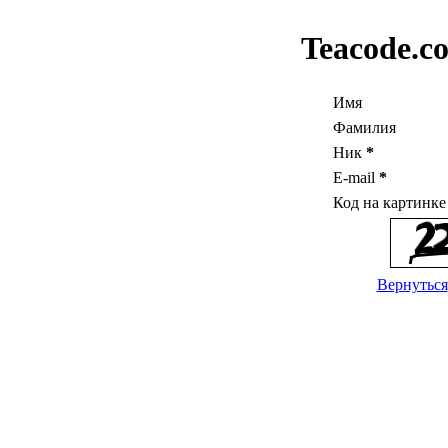
Teacode.c
Имя
Фамилия
Ник
*
E-mail
*
Код на картинк
Вернуться