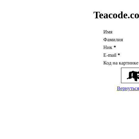
Teacode.c
Имя
Фамилия
Ник
*
E-mail
*
Код на картинк
Вернуться