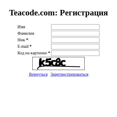
Teacode.com:
Регистрация
Имя
Фамилия
Ник
*
E-mail
*
Код на картинке
*
Вернуться
Зарегристрироваться