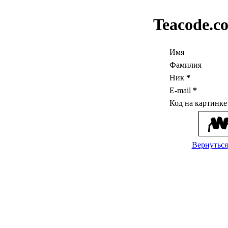
Teacode.c
Имя
Фамилия
Ник
*
E-mail
*
Код на картинк
Вернуться