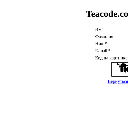
Teacode.c
Имя
Фамилия
Ник
*
E-mail
*
Код на картинк
Вернуться