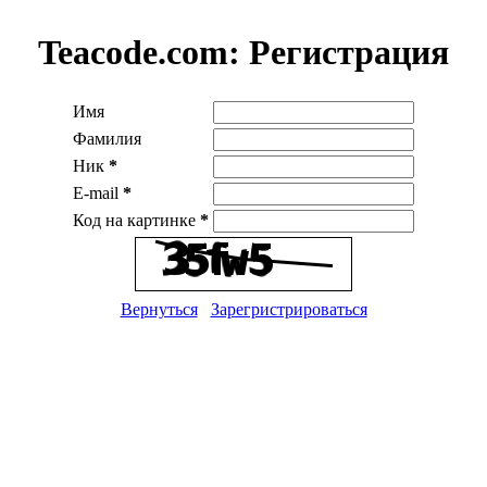
Teacode.com:
Регистрация
Имя
Фамилия
Ник
*
E-mail
*
Код на картинке
*
Вернуться
Зарегристрироваться