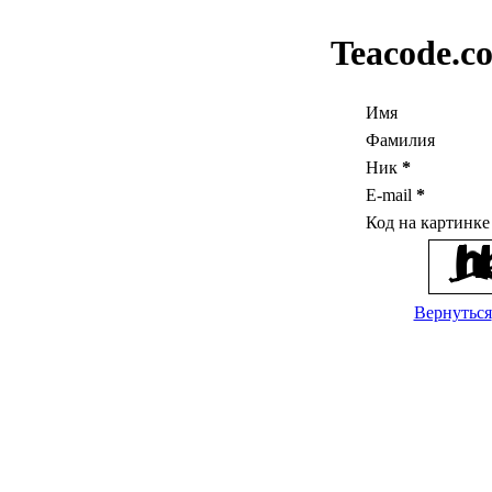
Teacode.c
Имя
Фамилия
Ник
*
E-mail
*
Код на картинк
Вернуться