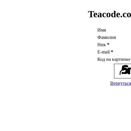
Teacode.c
Имя
Фамилия
Ник
*
E-mail
*
Код на картинк
Вернуться