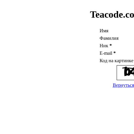
Teacode.c
Имя
Фамилия
Ник
*
E-mail
*
Код на картинк
Вернуться