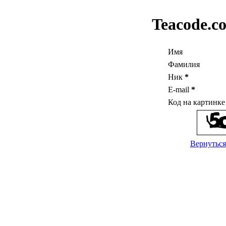
Teacode.c
Имя
Фамилия
Ник
*
E-mail
*
Код на картинк
Вернуться