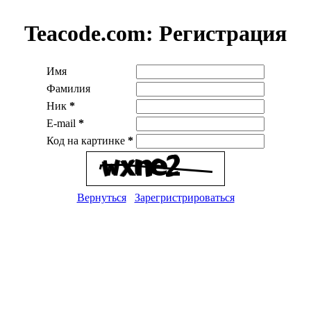
Teacode.com:
Регистрация
Имя
Фамилия
Ник
*
E-mail
*
Код на картинке
*
Вернуться
Зарегристрироваться