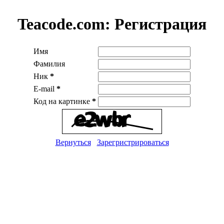
Teacode.com:
Регистрация
Имя
Фамилия
Ник
*
E-mail
*
Код на картинке
*
Вернуться
Зарегристрироваться