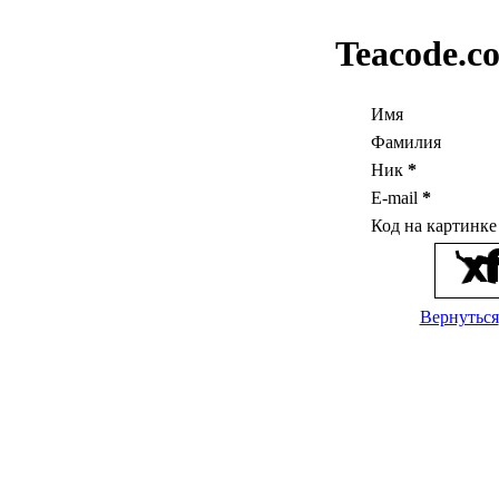
Teacode.c
Имя
Фамилия
Ник
*
E-mail
*
Код на картинк
Вернуться