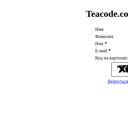
Teacode.c
Имя
Фамилия
Ник
*
E-mail
*
Код на картинк
Вернуться