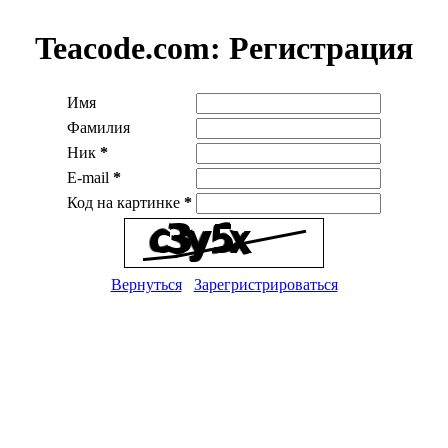
Teacode.com:
Регистрация
Имя
Фамилия
Ник
*
E-mail
*
Код на картинке
*
Вернуться
Зарегристрироваться