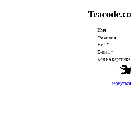
Teacode.c
Имя
Фамилия
Ник
*
E-mail
*
Код на картинк
Вернуться