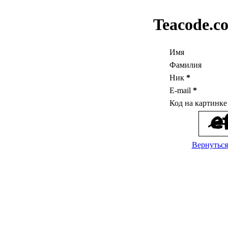
Teacode.c
Имя
Фамилия
Ник
*
E-mail
*
Код на картинк
Вернуться