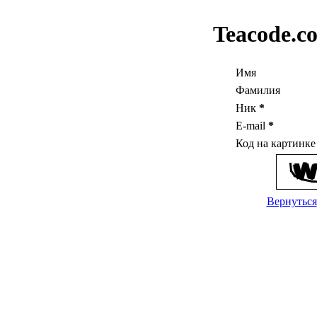
Teacode.c
Имя
Фамилия
Ник
*
E-mail
*
Код на картинк
Вернуться