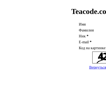
Teacode.c
Имя
Фамилия
Ник
*
E-mail
*
Код на картинк
Вернуться