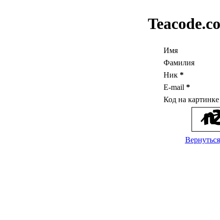
Teacode.c
Имя
Фамилия
Ник
*
E-mail
*
Код на картинк
Вернуться