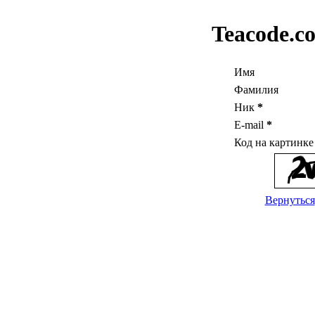
Teacode.c
Имя
Фамилия
Ник
*
E-mail
*
Код на картинк
Вернуться