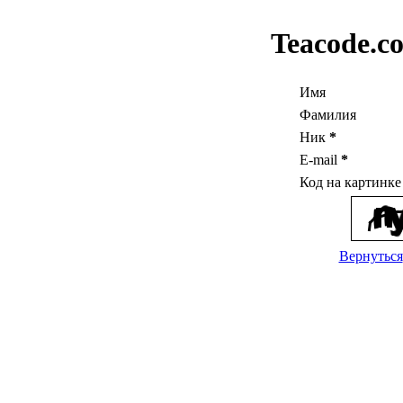
Teacode.c
Имя
Фамилия
Ник
*
E-mail
*
Код на картинк
Вернуться