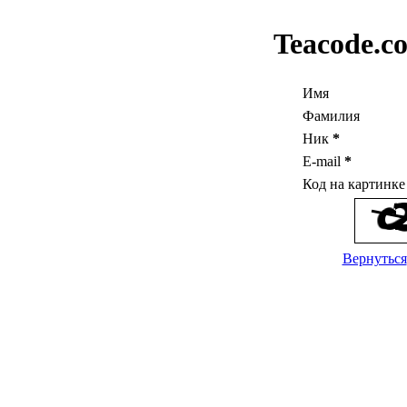
Teacode.c
Имя
Фамилия
Ник
*
E-mail
*
Код на картинк
Вернуться